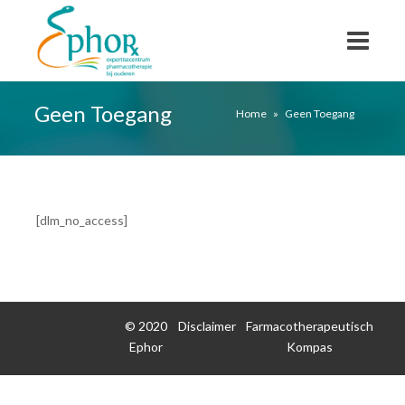
Geen Toegang
Home
»
Geen Toegang
[dlm_no_access]
© 2020
Disclaimer
Farmacotherapeutisch
Ephor
Kompas