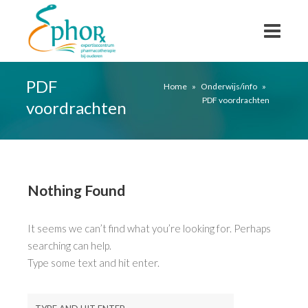
PDF
Home
»
Onderwijs/info
»
PDF voordrachten
voordrachten
Nothing Found
It seems we can’t find what you’re looking for. Perhaps
searching can help.
Type some text and hit enter.