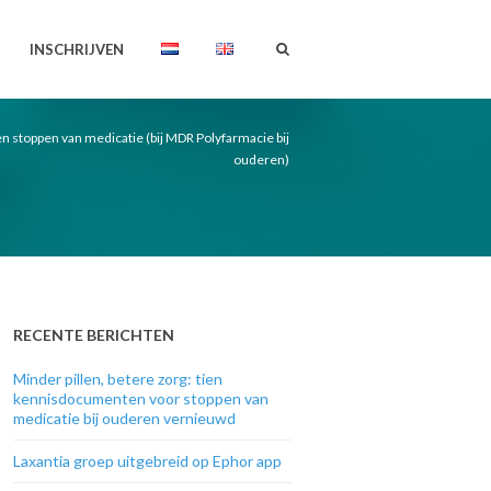
INSCHRIJVEN
stoppen van medicatie (bij MDR Polyfarmacie bij
ouderen)
RECENTE BERICHTEN
Minder pillen, betere zorg: tien
kennisdocumenten voor stoppen van
medicatie bij ouderen vernieuwd
Laxantia groep uitgebreid op Ephor app