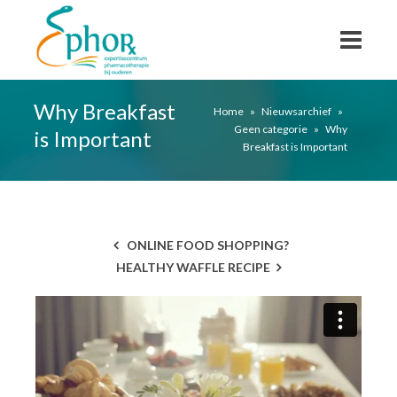
Why Breakfast
Home
»
Nieuwsarchief
»
Geen categorie
»
Why
is Important
Breakfast is Important
ONLINE FOOD SHOPPING?
HEALTHY WAFFLE RECIPE