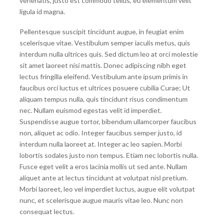
venenatis, justo est commodo tellus, eu elementum velit
ligula id magna.
Pellentesque suscipit tincidunt augue, in feugiat enim
scelerisque vitae. Vestibulum semper iaculis metus, quis
interdum nulla ultrices quis. Sed dictum leo at orci molestie
sit amet laoreet nisi mattis. Donec adipiscing nibh eget
lectus fringilla eleifend. Vestibulum ante ipsum primis in
faucibus orci luctus et ultrices posuere cubilia Curae; Ut
aliquam tempus nulla, quis tincidunt risus condimentum
nec. Nullam euismod egestas velit id imperdiet.
Suspendisse augue tortor, bibendum ullamcorper faucibus
non, aliquet ac odio. Integer faucibus semper justo, id
interdum nulla laoreet at. Integer ac leo sapien. Morbi
lobortis sodales justo non tempus. Etiam nec lobortis nulla.
Fusce eget velit a eros lacinia mollis ut sed ante. Nullam
aliquet ante at lectus tincidunt at volutpat nisl pretium.
Morbi laoreet, leo vel imperdiet luctus, augue elit volutpat
nunc, et scelerisque augue mauris vitae leo. Nunc non
consequat lectus.