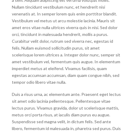
a sem. Aliquam adipiscing elit vel urna volutpat mollis.
Nullam tincidunt vestibulum nunc, et hendrerit nisi
venenatis at. In semper lorem quis enim porttitor blandit.
Vestibulum vel metus ut arcu molestie lacinia. Mauris sit
amet eros vitae nulla ultrices viverra quis in nisi. Sed dolor
orci, tincidunt in malesuada hendrerit, mollis a purus.
Curabitur velit dolor, rutrum sed viverra nec, egestas id
felis. Nullam euismod sollicitudin purus, sit amet
scelerisque lorem ultrices a. Integer dolor nunc, semper sit
amet vestibulum vel, fermentum quis augue. In elementum
imperdiet metus at eleifend. Vivamus facilisis, quam
egestas accumsan accumsan, diam quam congue nibh, sed
tempor odio libero vitae nulla.
Duis a risus urna, ac elementum ante. Praesent eget lectus
sit amet odio lacinia pellentesque. Pellentesque vitae
lectus purus. Vivamus gravida, dolor ut scelerisque mattis,
metus orci porta risus, at iaculis diam purus eu augue.
Suspendisse sed magna velit, in dictum felis. Sed ante
libero, fermentum id malesuada in, pharetra sed purus. Duis