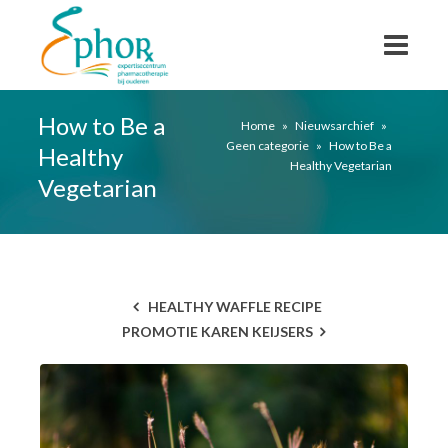
How to Be a
Home
»
Nieuwsarchief
»
Geen categorie
»
How to Be a
Healthy
Healthy Vegetarian
Vegetarian
HEALTHY WAFFLE RECIPE
PROMOTIE KAREN KEIJSERS