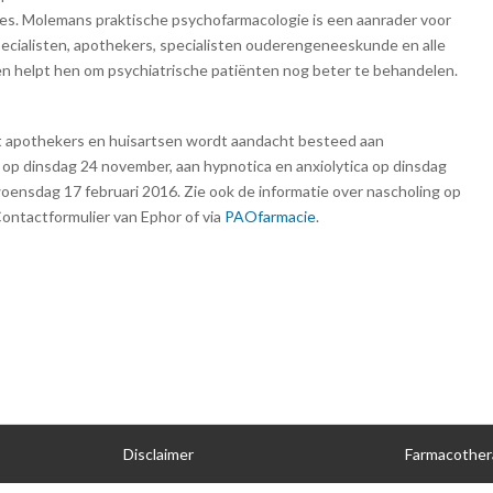
ges. Molemans praktische psychofarmacologie is een aanrader voor
pecialisten, apothekers, specialisten ouderengeneeskunde en alle
en helpt hen om psychiatrische patiënten nog beter te behandelen.
et apothekers en huisartsen wordt aandacht besteed aan
ie op dinsdag 24 november, aan hypnotica en anxiolytica op dinsdag
woensdag 17 februari 2016. Zie ook de informatie over nascholing op
Contactformulier van Ephor of via
PAOfarmacie
.
Disclaimer
Farmacother