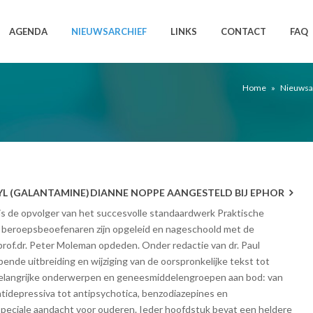
AGENDA
NIEUWSARCHIEF
LINKS
CONTACT
FAQ
Home
»
Nieuwsa
YL (GALANTAMINE)
DIANNE NOPPE AANGESTELD BIJ EPHOR
is de opvolger van het succesvolle standaardwerk Praktische
 beroepsbeoefenaren zijn opgeleid en nageschoold met de
 prof.dr. Peter Moleman opdeden. Onder redactie van dr. Paul
pende uitbreiding en wijziging van de oorspronkelijke tekst tot
belangrijke onderwerpen en geneesmiddelengroepen aan bod: van
tidepressiva tot antipsychotica, benzodiazepines en
 speciale aandacht voor ouderen. Ieder hoofdstuk bevat een heldere