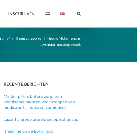
INSCHRIJVEN
rchief
»
Geen categorie
»
Nieuw Molemenans
psychofarmacologieboek
RECENTE BERICHTEN
Minder pillen, betere zorg: tien
kennisdocumenten voor stoppen van
medicatie bij ouderen vernieuwd
Laxantia groep uitgebreid op Ephor app
Thiamine op de Ephor app