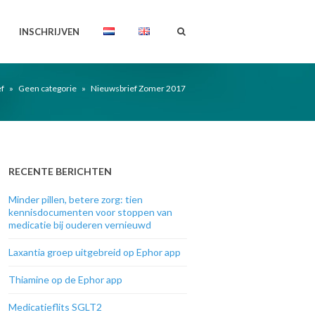
INSCHRIJVEN
f
»
Geen categorie
»
Nieuwsbrief Zomer 2017
RECENTE BERICHTEN
Minder pillen, betere zorg: tien
kennisdocumenten voor stoppen van
medicatie bij ouderen vernieuwd
Laxantia groep uitgebreid op Ephor app
Thiamine op de Ephor app
Medicatieflits SGLT2