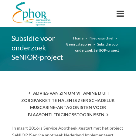
Subsidie voor
Home
»
Nieuwsarchief
»
Geen categorie
»
Subsidie voor
onderzoek
onderzoek SeNIOR-project
SeNIOR-project
ADVIES VAN ZIN OM VITAMINE D UIT
ZORGPAKKET TE HALEN IS ZEER SCHADELIJK
MUSCARINE-ANTAGONISTEN VOOR
BLAASONTLEDIGINGSSTOORNISSEN
In maart 2016 is Service Apotheek gestart met het project
SeNIOR (Service apotheek Nederland Implementeert